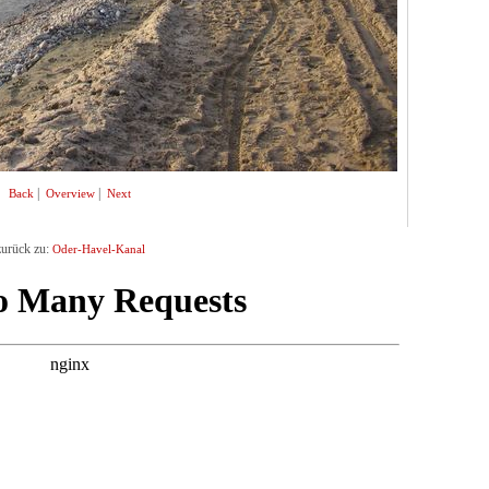
|
|
Back
Overview
Next
zurück zu:
Oder-Havel-Kanal