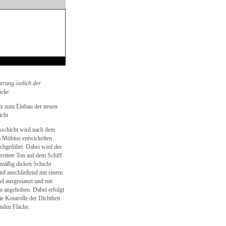
erung östlich der
ücke
x zum Einbau der neuen
icht
sschicht wird nach dem
a Möbius entwickelten
chgeführt. Dabei wird der
reitete Ton auf dem Schiff
chmäßig dicken Schicht
und anschließend mit einem
l ausgestanzt und mit
 angehoben. Dabei erfolgt
ie Kontrolle der Dichtheit
nden Fläche.