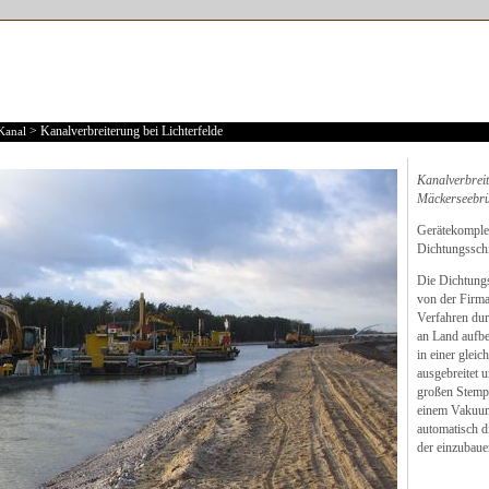
> Kanalverbreiterung bei Lichterfelde
Kanal
Kanalverbreit
Mäckerseebr
Gerätekomple
Dichtungssch
Die Dichtung
von der Firm
Verfahren dur
an Land aufbe
in einer glei
ausgebreitet 
großen Stempe
einem Vakuum
automatisch d
der einzubaue