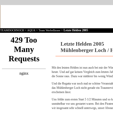
>
>
>
Letzte Helden 2005
TEAMDOCHNOCH
AQUA
Team Werbellinsee
Letzte Helden 2005
Mühlenberger Loch / 
Mit den letzten Helden ist nun auch bei mir der W
heute. Und auf gar keinen Vergleich zum letzten Ja
die Sonne raus. Dazu war mittlerer bis wenig Wind,
Und die Regatta war noch mal ne schöne Veranstalt
das Mühlenberger Loch nicht gerade ein Traumrevier
erscheinen lässt.
Uns fehlte zum ersten Start 5 1/2 Minuten und so k
unmittelbar vor uns gestartet waren. Bei den Piraten
wir insgesamt sehr schnell unterwegs, unser Absta