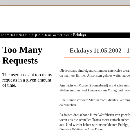
>
>
>
Eckdays
TEAMDOCHNOCH
AQUA
Team Werbellinsee
Eckdays 11.05.2002 - 
Die Eckdays sind eigentlich immer eine Reise wert,
da war, lest ihr hier. Ansonsten geht es weiter zu d
Am nächsten Morgen (Sonnabend) wirkt alles ruhige
Wellen sind viel viel kleiner als am Vortag und ha
Eine Stunde vor dem Start herrscht dichtes Gedräng
da brauchen.
Es folgen drei schöne kurze Wettfahrten von jeweils
wenn uns die schnellen Teams meist einfach stehen 
aus. Und wieder haben wir unsere kleinen Erfolge,
diversen Schiffen auf der Kreuz.