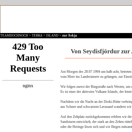
>
>
>
zur Askja
TEAMDOCHNOCH
TERRA
ISLAND
Von Seydisfjördur zur
Am Morgen des 28.07.1994 um halb acht, betreten wi
vom Meer ins Landesinnere zu gelangen, zur Eins
Wir folgen zuerst der Ringstraße nach Westen, um 
Es ist einer der aktivsten Vulkane Islands, der let
Nachdem wir die Nacht an der Dreki-Hütte verbring
aus Schnee und schwarzem Lavasand wandern wir z
Auf den Zeltplatz zurückgekommen erleben wir die U
Sandsturm entwickelt, der stark an den Zelten rütt
oder die Heringe lösen sich und wir fliegen mitsamt