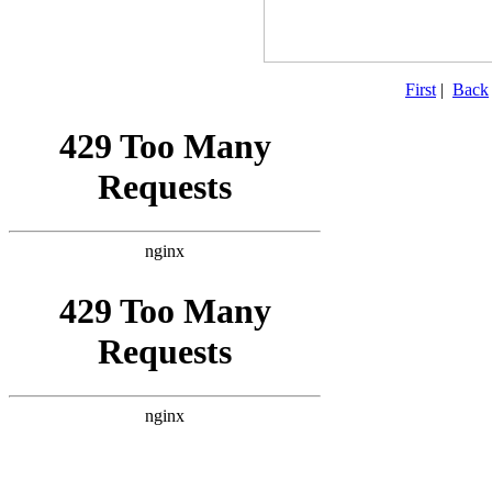
First
|
Back