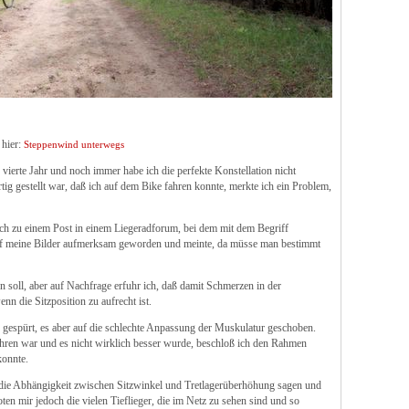
 hier:
Steppenwind unterwegs
vierte Jahr und noch immer habe ich die perfekte Konstellation nicht
ig gestellt war, daß ich auf dem Bike fahren konnte, merkte ich ein Problem,
ch zu einem Post in einem Liegeradforum, bei dem mit dem Begriff
uf meine Bilder aufmerksam geworden und meinte, da müsse man bestimmt
 soll, aber auf Nachfrage erfuhr ich, daß damit Schmerzen in der
n die Sitzposition zu aufrecht ist.
n gespürt, es aber auf die schlechte Anpassung der Muskulatur geschoben.
ren war und es nicht wirklich besser wurde, beschloß ich den Rahmen
konnte.
 die Abhängigkeit zwischen Sitzwinkel und Tretlagerüberhöhung sagen und
ten mir jedoch die vielen Tieflieger, die im Netz zu sehen sind und so