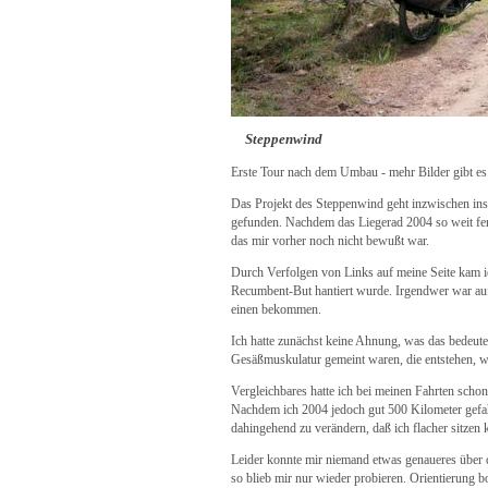
Steppenwind
Erste Tour nach dem Umbau - mehr Bilder gibt es
Das Projekt des Steppenwind geht inzwischen ins 
gefunden. Nachdem das Liegerad 2004 so weit fert
das mir vorher noch nicht bewußt war.
Durch Verfolgen von Links auf meine Seite kam i
Recumbent-But hantiert wurde. Irgendwer war a
einen bekommen.
Ich hatte zunächst keine Ahnung, was das bedeuten
Gesäßmuskulatur gemeint waren, die entstehen, wen
Vergleichbares hatte ich bei meinen Fahrten scho
Nachdem ich 2004 jedoch gut 500 Kilometer gefah
dahingehend zu verändern, daß ich flacher sitzen 
Leider konnte mir niemand etwas genaueres über
so blieb mir nur wieder probieren. Orientierung bo