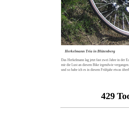
Herkelmann Tria in Blütenberg
Das Herkelmann lag jetzt fast zwei Jahre in der Ec
mir die Lust an diesem Bike irgendwie vergangen
und so habe ich es in diesem Frühjahr etwas über