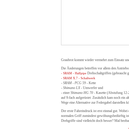
Graubrot kommt wieder vermehrt zum Einsatz und 
Die Änderungen betreffen vor allem den Antriebss
Drehschaltgriffen (gebraucht g
- SRAM - Halfpipe
- SRAM X.7 - Schaltwerk
-
SRAM - PCG 59
- Kette
-
Shimano LX
- Umwerfer und
- einer
Shimano HG 70
- Kasette (Abstufung 12-
auf 9-fach aufgerüstet. Zusätzlich kam noch ein al
Wege eine Alternative zur Federgabel darstellen k
Der erste Fahreindruck ist erst einmal gut. Wobei
normalen Griff zumindest gewöhungsbedürftig ist
Drehgriffe sind vielleicht doch besser? Mal beoba