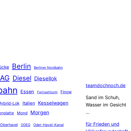
Berlin
ücke
Berliner Nordbahn
 AG
Diesel
Diesellok
teamdochnoch.de
bahn
Essen
Finow
Fernsehturm
Sand im Schuh,
Kesselwagen
Hybrid-Lok
Italien
Wasser im Gesicht
…
Morgen
nplatte
Mond
für Frieden und
Oberhavel
Oder-Havel-Kanal
ODEG