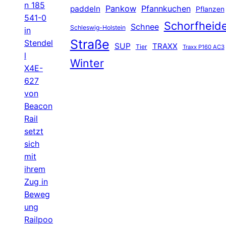
n 185
Pankow
Pfannkuchen
paddeln
Pflanzen
541-0
Schorfheid
Schnee
Schleswig-Holstein
in
Straße
Stendel
SUP
TRAXX
Tier
Traxx P160 AC3
l
Winter
X4E-
627
von
Beacon
Rail
setzt
sich
mit
ihrem
Zug in
Beweg
ung
Railpoo