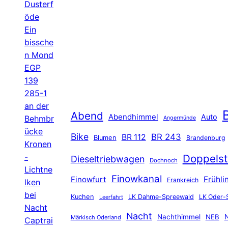
Dusterf
öde
Ein
bissche
n Mond
EGP
139
285-1
an der
B
Abend
Abendhimmel
Auto
Behmbr
Angermünde
ücke
Bike
BR 243
BR 112
Blumen
Brandenburg
Kronen
-
Doppelst
Dieseltriebwagen
Dochnoch
Lichtne
Finowkanal
Finowfurt
Frühli
Frankreich
lken
bei
Kuchen
LK Dahme-Spreewald
LK Oder-
Leerfahrt
Nacht
Nacht
Nachthimmel
NEB
N
Märkisch Oderland
Captrai