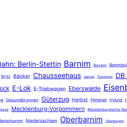
Barnim
ahn: Berlin-Stettin
Behmbr
Bayern
Chausseehaus
DB
Bäcker
Britz
Danewitz
damals
Eisen
E-Lok
ock
Eberswalde
E-Triebwagen
Güterzug
Herbst
Himmel
ng
Gesundbrunnen
Hybrid
Mecklenburg-Vorpommern
Mecklenburgische See
Spree
Oberbarnim
Niedersachsen
iederbarnim
Oberbayern