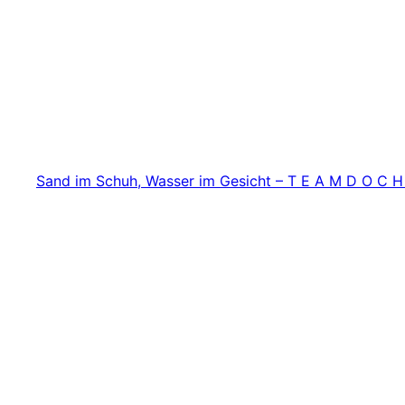
Zum
Inhalt
springen
Sand im Schuh, Wasser im Gesicht – T E A M D O C H