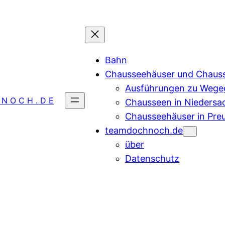
Bahn
Chausseehäuser und Chaus
Ausführungen zu Wegeg
 N O C H . D E
Chausseen in Niedersa
Chausseehäuser in Pre
teamdochnoch.de
über
Datenschutz