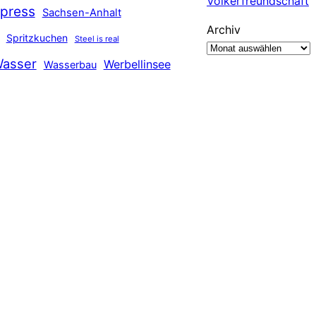
Völkerfreundschaft
press
Sachsen-Anhalt
Archiv
Spritzkuchen
Steel is real
asser
Werbellinsee
Wasserbau