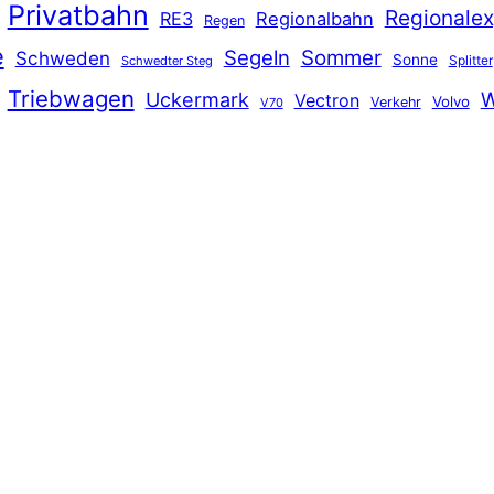
Privatbahn
Regionalex
RE3
Regionalbahn
Regen
e
Segeln
Sommer
Schweden
Sonne
Splitter
Schwedter Steg
Triebwagen
Uckermark
W
Vectron
Volvo
Verkehr
V70