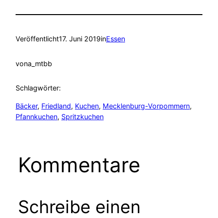
Veröffentlicht
17. Juni 2019
in
Essen
von
a_mtbb
Schlagwörter:
Bäcker
, 
Friedland
, 
Kuchen
, 
Mecklenburg-Vorpommern
, 
Pfannkuchen
, 
Spritzkuchen
Kommentare
Schreibe einen