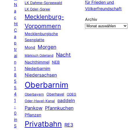
für Frieden und
LK Dahme-Spreewald
N
Völkerfreundschaft
LK Oder-Spree
a
Mecklenburg-
c
Archiv
ht
Vorpommern
C
Mecklenburgische
a
Seenplatte
p
Morgen
Mond
tr
Nacht
ai
Märkisch Oderland
n
Nachthimmel
NEB
1
Niederbarnim
8
Niedersachsen
5
Oberbarnim
5
4
Oberhavel
Oberbayern
ODEG
1
paddeln
Oder-Havel-Kanal
-
Pankow
Pfannkuchen
0
Pflanzen
in
Privatbahn
RE3
S