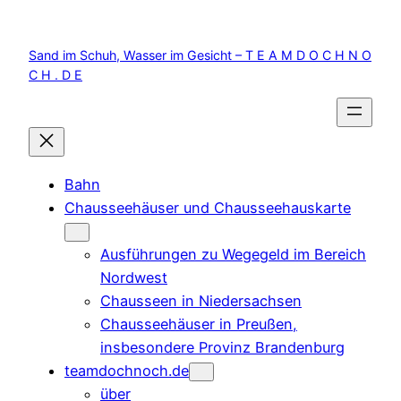
Zum
Inhalt
Sand im Schuh, Wasser im Gesicht – T E A M D O C H N O
springen
C H . D E
Bahn
Chausseehäuser und Chausseehauskarte
Ausführungen zu Wegegeld im Bereich
Nordwest
Chausseen in Niedersachsen
Chausseehäuser in Preußen,
insbesondere Provinz Brandenburg
teamdochnoch.de
über