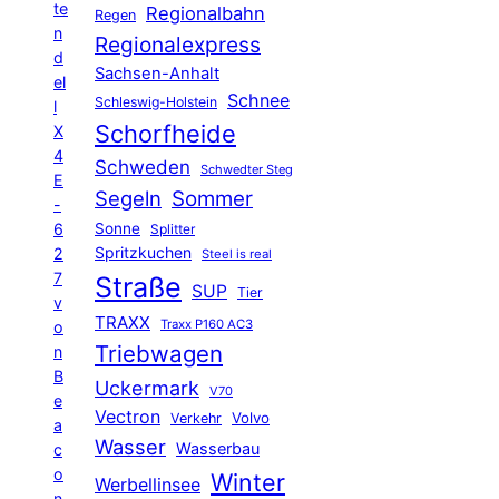
te
Regionalbahn
Regen
n
Regionalexpress
d
Sachsen-Anhalt
el
Schnee
Schleswig-Holstein
l
Schorfheide
X
4
Schweden
Schwedter Steg
E
Segeln
Sommer
-
6
Sonne
Splitter
Spritzkuchen
2
Steel is real
7
Straße
SUP
Tier
v
TRAXX
Traxx P160 AC3
o
Triebwagen
n
B
Uckermark
V70
e
Vectron
Volvo
Verkehr
a
Wasser
Wasserbau
c
o
Winter
Werbellinsee
n