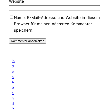
Website
Name, E-Mail-Adresse und Website in diesem
Browser für meinen nächsten Kommentar
speichern.
In
d
e
n
A
b
e
n
d
B