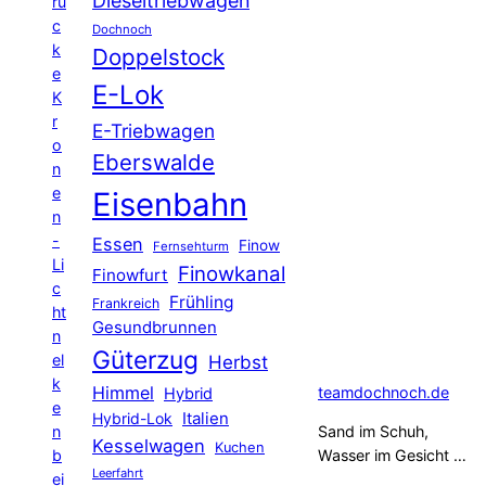
Dieseltriebwagen
rü
c
Dochnoch
k
Doppelstock
e
E-Lok
K
r
E-Triebwagen
o
Eberswalde
n
e
Eisenbahn
n
-
Essen
Finow
Fernsehturm
Li
Finowkanal
Finowfurt
c
Frühling
Frankreich
ht
Gesundbrunnen
n
Güterzug
el
Herbst
k
Himmel
teamdochnoch.de
Hybrid
e
Hybrid-Lok
Italien
n
Sand im Schuh,
Kesselwagen
Kuchen
b
Wasser im Gesicht …
Leerfahrt
ei