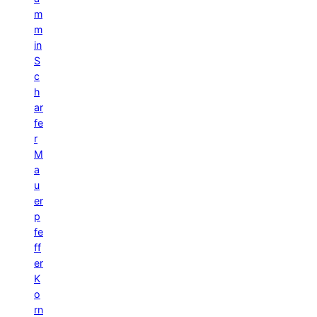
m
m
in
S
c
h
ar
fe
r
M
a
u
er
p
fe
ff
er
K
o
rn