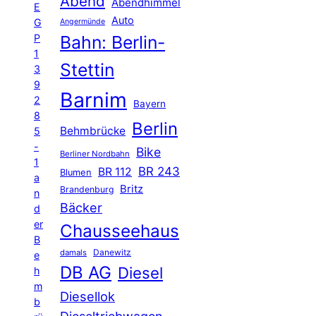
Abend
Abendhimmel
E
Auto
G
Angermünde
P
Bahn: Berlin-
1
Stettin
3
9
Barnim
2
Bayern
8
Berlin
Behmbrücke
5
-
Bike
Berliner Nordbahn
1
BR 243
BR 112
Blumen
a
Britz
Brandenburg
n
Bäcker
d
er
Chausseehaus
B
Danewitz
damals
e
DB AG
Diesel
h
m
Diesellok
b